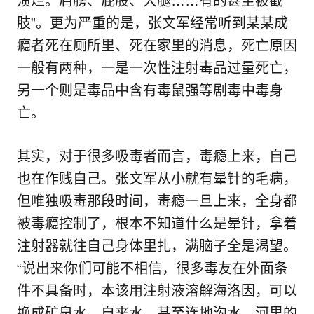
溃烂。肩膀、屁股、大腿……有的甚至被截
肢”。更为严重的是，张文军经常听到某某成
瘾者死在厕所里、死在家里的消息，死亡原因
一般有两种，一是一次性注射毒品过量死亡，
另一个则是毒品中含有毒鼠强等剧毒中毒身
亡。
其实，对于很多吸毒者而言，毒瘾上来，自己
也在作贱自己。张文军从小就有晕针的毛病，
但唯独吸毒那段时间，毒瘾一旦上来，全身都
被毒瘾控制了，根本不知道什么是晕针，拿着
注射器就往自己身体里扎，满脑子全是渴望。
“说出来你们可能不相信，很多毒友在外面条
件不具备时，本该用注射液溶解海洛因，可以
换成矿泉水、自来水，甚至连地沟水、河里的