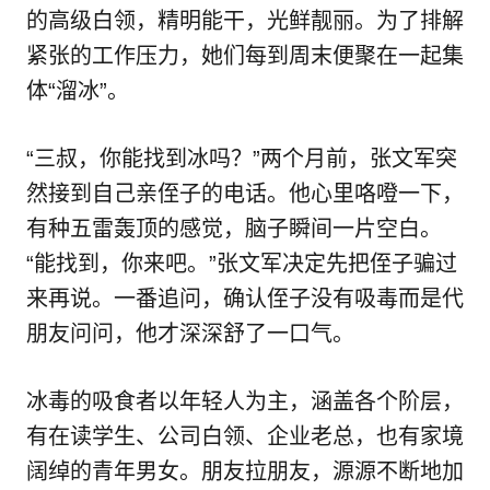
的高级白领，精明能干，光鲜靓丽。为了排解
紧张的工作压力，她们每到周末便聚在一起集
体“溜冰”。
“三叔，你能找到冰吗？”两个月前，张文军突
然接到自己亲侄子的电话。他心里咯噔一下，
有种五雷轰顶的感觉，脑子瞬间一片空白。
“能找到，你来吧。”张文军决定先把侄子骗过
来再说。一番追问，确认侄子没有吸毒而是代
朋友问问，他才深深舒了一口气。
冰毒的吸食者以年轻人为主，涵盖各个阶层，
有在读学生、公司白领、企业老总，也有家境
阔绰的青年男女。朋友拉朋友，源源不断地加