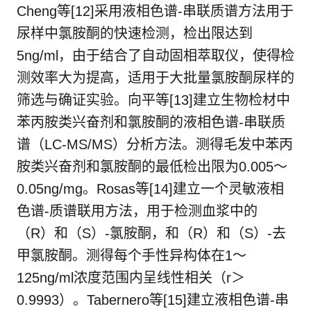
Cheng等[12]采用液相色谱-串联质谱方法用于
尿样中氯胺酮的快速检测，检出限达到
5ng/ml，由于结合了自动固相萃取仪，使得检
测效率大为提高，适用于大批量氯胺酮尿样的
筛选与确证实验。向平等[13]建立生物检材中
苯丙胺类兴奋剂和氯胺酮的液相色谱-串联质
谱（LC-MS/MS）分析方法。测得毛发中苯丙
胺类兴奋剂和氯胺酮的最低检出限为0.005～
0.05ng/mg。Rosas等[14]建立一个灵敏液相
色谱-质谱联用方法，用于检测血浆中的
（R）和（S）-氯胺酮，和（R）和（S）-去
甲氯胺酮。测得每个手性异构体在1～
125ng/ml浓度范围内呈线性相关（r＞
0.9993）。Tabernero等[15]建立液相色谱-串