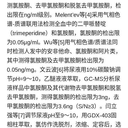
测氯胺酮、去甲氯胺酮和脱氢去甲氯胺酮，检
出限在ng/ml级别。Melent’ev等[4]采用气相色
谱-质谱联用法检测全血中的二甲哌替啶
（trimeperidine）和氯胺酮，氯胺酮的检出限
为0.05μg/ml。Wu等[5]用气相色谱/质谱法同
时检测人发中的安非他命、氯胺酮和阿片类，
其中测得氯胺酮及去甲氯胺酮检出限为
0.05ng/mg。文云波[6]将尿液用10%碳酸钠调
节pH=9～10，乙醚液液萃取，GC-MS分析尿
液样品中氯胺酮及其代谢物去甲氯胺酮和脱氢
去甲氯胺酮，测得氯胺酮的检出限为3ng，去
甲氯胺酮的检出限为3.6ng（S/N≥3）。闫立
强等[7]调节尿液pH至9～10，用GDX-403固
相柱萃取，氯仿作洗脱剂，浓缩、定容后，选