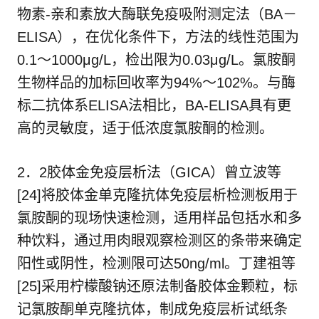
物素-亲和素放大酶联免疫吸附测定法（BA－
ELISA），在优化条件下，方法的线性范围为
0.1～1000μg/L，检出限为0.03μg/L。氯胺酮
生物样品的加标回收率为94%～102%。与酶
标二抗体系ELISA法相比，BA-ELISA具有更
高的灵敏度，适于低浓度氯胺酮的检测。
2．2胶体金免疫层析法（GICA）曾立波等
[24]将胶体金单克隆抗体免疫层析检测板用于
氯胺酮的现场快速检测，适用样品包括水和多
种饮料，通过用肉眼观察检测区的条带来确定
阳性或阴性，检测限可达50ng/ml。丁建祖等
[25]采用柠檬酸钠还原法制备胶体金颗粒，标
记氯胺酮单克隆抗体，制成免疫层析试纸条