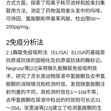
方式方面，探索了阳离子耗尽进样和胶束扫集
联用方法，测定了药物滥用者头发中的吗啡、
可待因、氯胺酮和甲基苯丙胺，检出限50～
200pg/mg。
2免疫分析法
2.1酶联免疫吸附法（ELISA）ELISA的基础是
抗原或抗体的固相化及抗原或抗体的酶标记。
Negrusz等[22]采用微孔板酶联免疫吸附技
术，研究了灵长类动物尿液中氯胺酮及去甲氯
胺酮的消除情况和检测时效。发现随氯胺酮注
射剂量的不同，其检测时效在1～10d不等；
去甲氯胺酮在尿液中检出的时效则可长达31
～35d。张雯迪等[23]建立了检测氯胺酮的生