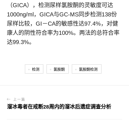
（GICA），检测尿样氯胺酮的灵敏度可达
1000ng/ml，GICA与GC-MS同步检测138份
尿样比较，GI－CA的敏感性达97.4%，对健
康人的阴性符合率为100%。两法的总符合率
达99.3%。
检测
氯胺酮
氯胺酮检测
上一篇
溜冰毒者在戒断28周内的溜冰后遗症调查分析