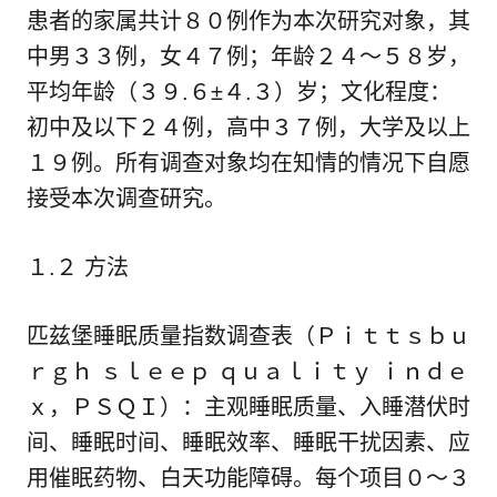
患者的家属共计８０例作为本次研究对象，其
中男３３例，女４７例；年龄２４～５８岁，
平均年龄（３９.６±４.３）岁；文化程度：
初中及以下２４例，高中３７例，大学及以上
１９例。所有调查对象均在知情的情况下自愿
接受本次调查研究。
１.２ 方法
匹兹堡睡眠质量指数调查表（Ｐｉｔｔｓｂｕ
ｒｇｈ ｓｌｅｅｐ ｑｕａｌｉｔｙ ｉｎｄｅ
ｘ，ＰＳＱＩ）：主观睡眠质量、入睡潜伏时
间、睡眠时间、睡眠效率、睡眠干扰因素、应
用催眠药物、白天功能障碍。每个项目０～３