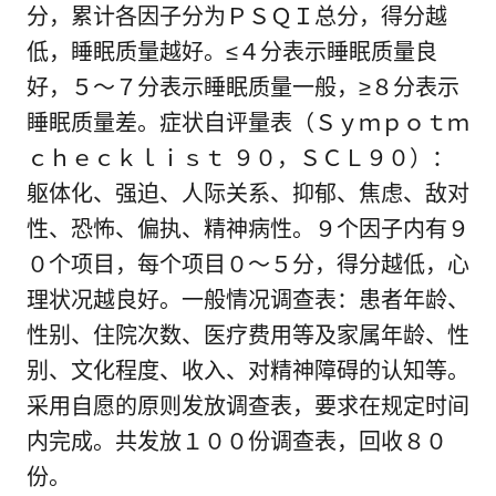
分，累计各因子分为ＰＳＱＩ总分，得分越
低，睡眠质量越好。≤４分表示睡眠质量良
好，５～７分表示睡眠质量一般，≥８分表示
睡眠质量差。症状自评量表（Ｓｙｍｐｏｔｍ
ｃｈｅｃｋｌｉｓｔ ９０，ＳＣＬ９０）：
躯体化、强迫、人际关系、抑郁、焦虑、敌对
性、恐怖、偏执、精神病性。９个因子内有９
０个项目，每个项目０～５分，得分越低，心
理状况越良好。一般情况调查表：患者年龄、
性别、住院次数、医疗费用等及家属年龄、性
别、文化程度、收入、对精神障碍的认知等。
采用自愿的原则发放调查表，要求在规定时间
内完成。共发放１００份调查表，回收８０
份。